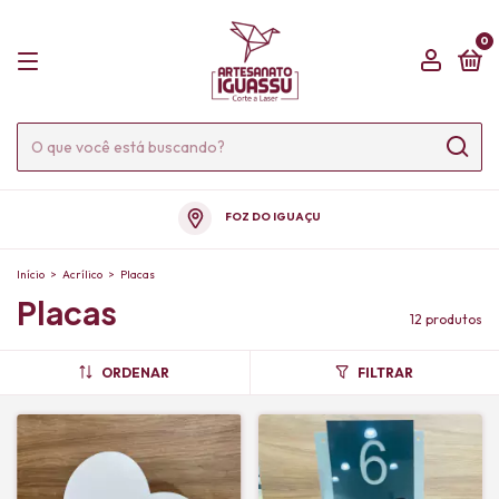
0
FOZ DO IGUAÇU
Início
>
Acrílico
>
Placas
Placas
12 produtos
ORDENAR
FILTRAR