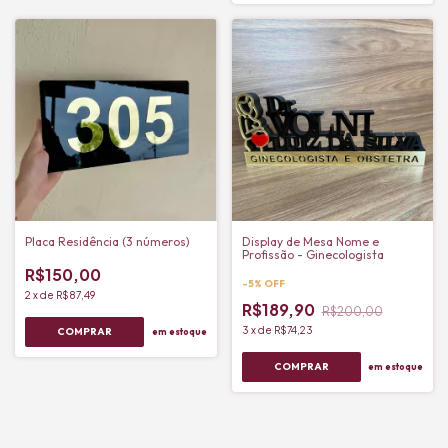
Placa Residência (3 números)
Display de Mesa Nome e
Profissão - Ginecologista
R$150,00
-
5
%
OFF
2
x
de
R$87,49
R$189,90
R$200,00
3
x
de
R$74,23
em estoque
em estoque