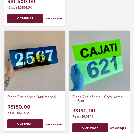
R$1.500,00
12
x
de
R$154,30
em estoque
Placa Residência (4números)
Placa Residência - Com Nome
da Rua
R$180,00
R$190,00
3
x
de
R$70,36
3
x
de
R$74,26
em estoque
em estoque