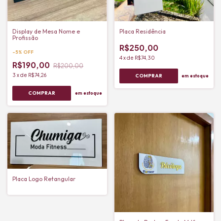
Display de Mesa Nome e
Placa Residência
Profissão
R$250,00
-
5
%
OFF
4
x
de
R$74,30
R$190,00
R$200,00
3
x
de
R$74,26
em estoque
em estoque
Placa Logo Retangular