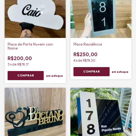
Placa de Porta Nuvem com
Placa Residência
Nome
R$250,00
R$200,00
4
x
de
R$74,30
3
x
de
R$78,17
em estoque
em estoque