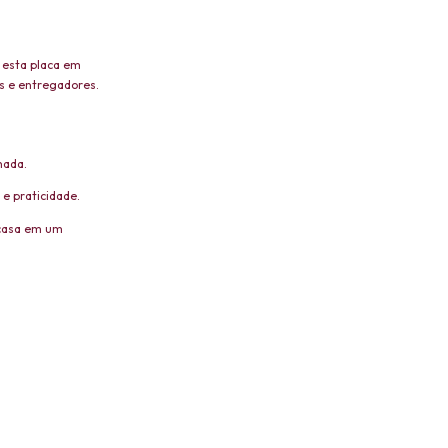
, esta placa em
es e entregadores.
hada.
e praticidade.
 casa em um