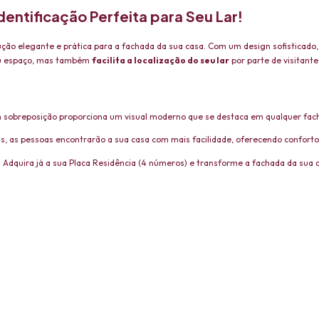
dentificação Perfeita para Seu Lar!
ução elegante e prática para a fachada da sua casa. Com um design sofisticado
seu espaço, mas também
facilita a localização do seu lar
por parte de visitant
 em sobreposição proporciona um visual moderno que se destaca em qualquer fac
s, as pessoas encontrarão a sua casa com mais facilidade, oferecendo conforto 
! Adquira já a sua Placa Residência (4 números) e transforme a fachada da sua