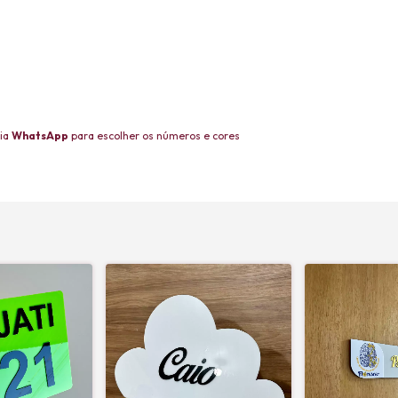
via
WhatsApp
para escolher os números e cores