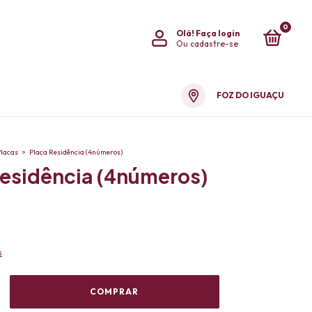
0
Olá!
Faça login
Ou cadastre-se
FOZ DO IGUAÇU
Placas
>
Placa Residência (4números)
Residência (4números)
s