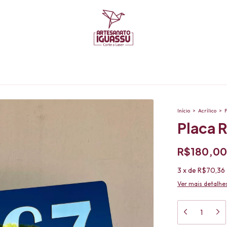
Início
>
Acrílico
>
Placa 
R$180,00
3
x
de
R$70,36
Ver mais detalhe