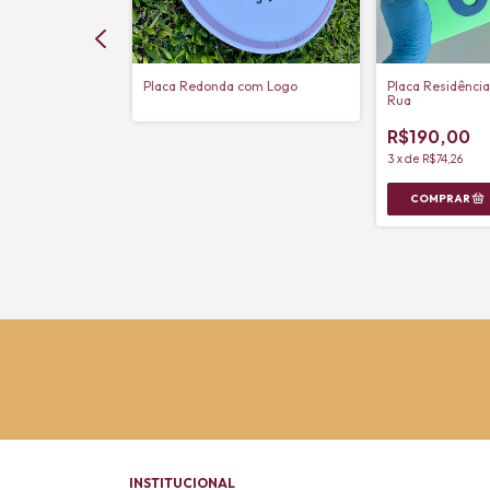
a Nome e
Placa Redonda com Logo
Placa Residênci
cologista
Rua
R$190,00
3
x
de
R$74,26
$200,00
em estoque
INSTITUCIONAL