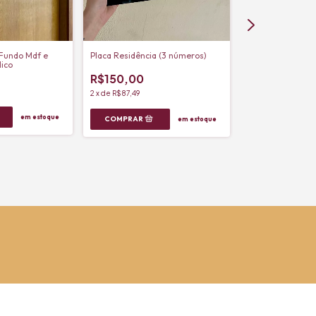
 Fundo Mdf e
Placa Residência (3 números)
lico
R$150,00
2
x
de
R$87,49
Painel Destaque
em estoque
em estoque
R$1.500,00
12
x
de
R$154,30