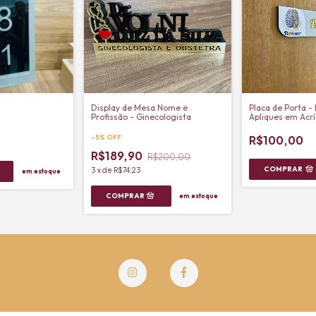
Display de Mesa Nome e
Placa de Porta -
a
Profissão - Ginecologista
Apliques em Acrí
-
5
%
OFF
R$100,00
R$189,90
R$200,00
COMPRAR
3
x
de
R$74,23
em estoque
em estoque