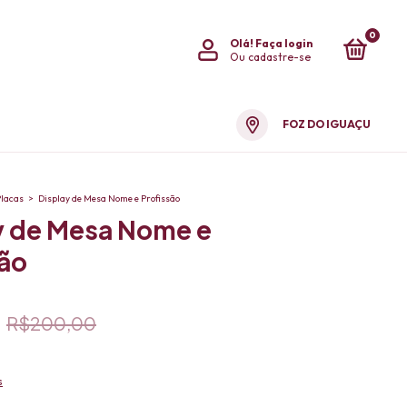
0
Olá!
Faça login
Ou cadastre-se
FOZ DO IGUAÇU
Placas
>
Display de Mesa Nome e Profissão
y de Mesa Nome e
são
R$200,00
s