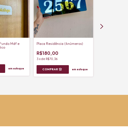
Placa Logo Reta
 Fundo Mdf e
Placa Residência (4números)
lico
R$180,00
3
x
de
R$70,36
em estoque
em estoque