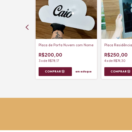
a
Placa de Porta Nuvem com Nome
Placa Residênci
R$200,00
R$250,00
3
x
de
R$78,17
4
x
de
R$74,30
em estoque
em estoque