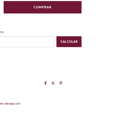
ALTERAR CEP
CEP:
vio
CALCULAR
em deseja unir