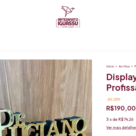
Início
>
Acrílico
>
Displa
Profis
-
5
%
OFF
R$190,00
3
x
de
R$74,26
Ver mais detalhe