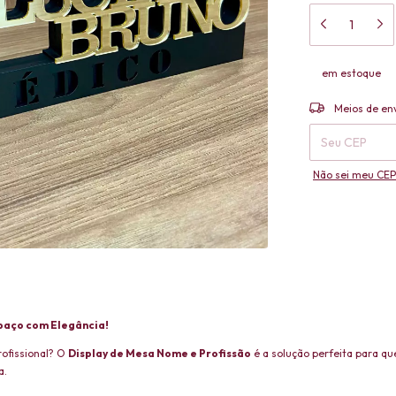
em estoque
Entregas para o 
Meios de en
Não sei meu CEP
spaço com Elegância!
rofissional? O
Display de Mesa Nome e Profissão
é a solução perfeita para qu
a.