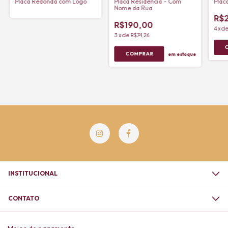
Placa Redonda com Logo
Placa Residência - Com
Plac
Nome da Rua
R$
R$190,00
4
x
d
3
x
de
R$74,26
em estoque
INSTITUCIONAL
CONTATO