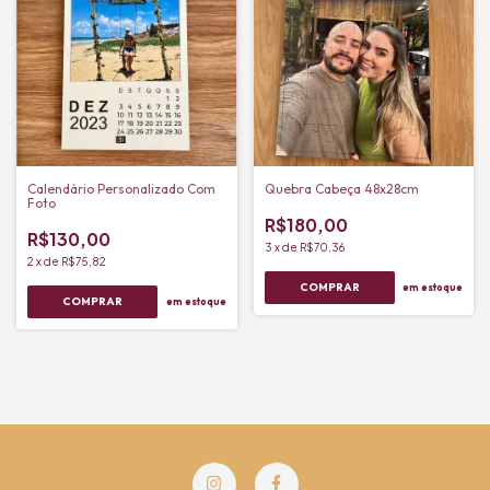
Calendário Personalizado Com
Quebra Cabeça 48x28cm
Foto
R$180,00
R$130,00
3
x
de
R$70,36
2
x
de
R$75,82
em estoque
em estoque