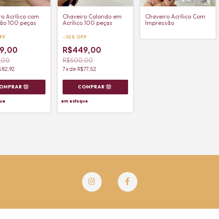
o Acrílico com
Chaveiro Colorido em
Chaveiro Acrílico Com
ão 100 peças
Acrílico 100 peças
Impressão
FF
-
10
%
OFF
9,00
R$449,00
,00
R$500,00
$82,92
7
x
de
R$77,52
ue
em estoque