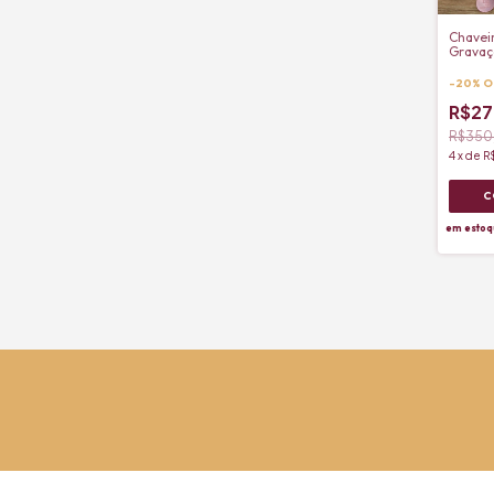
Chaveir
Gravaç
-
20
%
O
R$27
R$350
4
x
de
R
em estoq