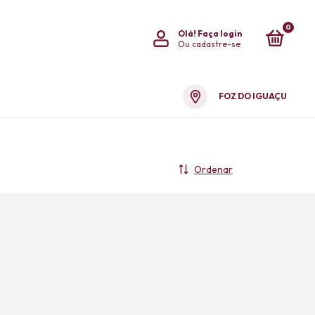
0
Olá!
Faça login
Ou cadastre-se
FOZ DO IGUAÇU
Ordenar