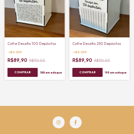
Cofre Desafio 100 Depósitos
Cofre Desafio 250 Depósitos
-
18
%
OFF
-
18
%
OFF
R$89,90
R$89,90
R$110,00
R$110,00
188
em estoque
195
em estoque