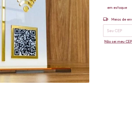
em estoque
Entregas para o 
Meios de en
Não sei meu CEP