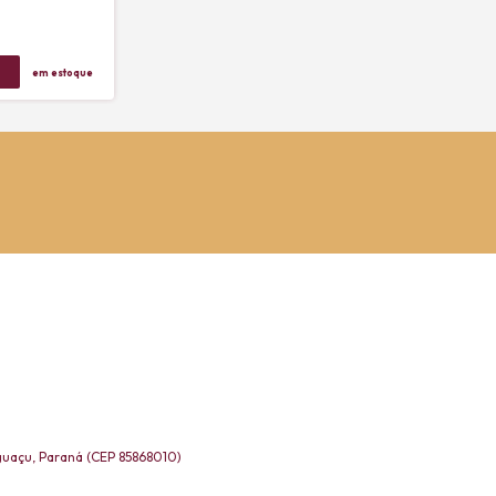
em estoque
Iguaçu, Paraná (CEP 85868010)