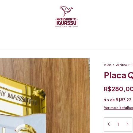
Início
>
Acrílico
>
Placa 
R$280,0
4
x
de
R$83,22
Ver mais detalhe