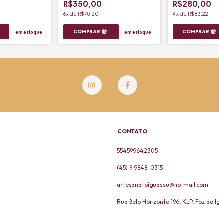
R$350,00
R$280,00
6
x
de
R$70,20
4
x
de
R$83,22
em estoque
em estoque
CONTATO
554599642305
(45) 9 9848-0315
artesanatoiguassu@hotmail.com
Rua Belo Horizonte 196, KLP, Foz do 