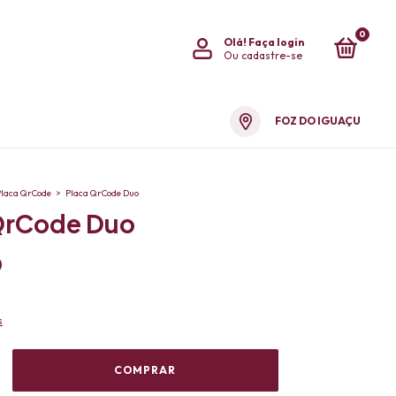
0
Olá!
Faça login
Ou cadastre-se
FOZ DO IGUAÇU
Placa QrCode
>
Placa QrCode Duo
QrCode Duo
0
s